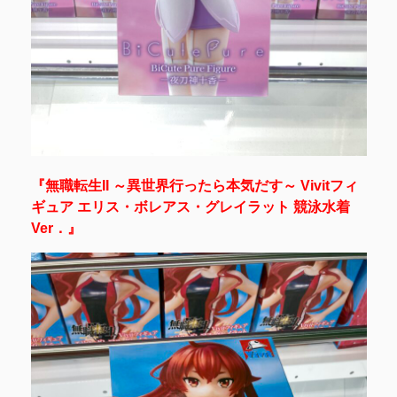
『無職転生II ～異世界行ったら本気だす～ Vivitフィ
ギュア エリス・ボレアス・グレイラット 競泳水着
Ver．』