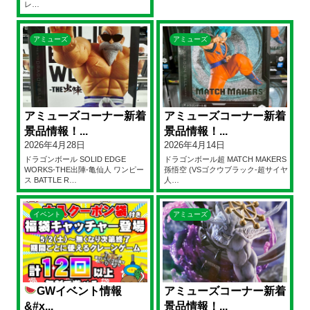
レ…
アミューズ
アミューズ
アミューズコーナー新着
アミューズコーナー新着
景品情報！...
景品情報！...
2026年4月28日
2026年4月14日
ドラゴンボール SOLID EDGE
ドラゴンボール超 MATCH MAKERS
WORKS-THE出陣-亀仙人 ワンピー
孫悟空 (VSゴクウブラック-超サイヤ
ス BATTLE R…
人…
イベント
アミューズ
GWイベント情報
アミューズコーナー新着
&#x...
景品情報！...