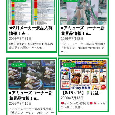
★8月メーカー景品入荷
■アミューズコーナー新
情報！★...
着景品情報！■...
2026年7月31日
2026年7月22日
8月入荷予定のお届けです❣ 是非獲
アミューズコーナー新着景品情報！
得に足をお運びくださいɲ…
『初音ミク Holiday Memories-ゲ
ー…
アミューズ
イベント
■アミューズコーナー新
【8/15～16】
お盆...
2026年7月13日
着景品情報！■...
2026年7月19日
イベントのお知らせ
トレガ
チャ祭り〜夏休…
アミューズコーナー新着景品情報！
『葬送のフリーレン AMP+ フリー