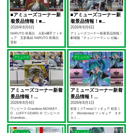
■アミューズコーナー新
■アミューズコーナー新
着景品情報！■...
着景品情報！■...
2026年8月6日
2026年8月6日
NARUTO 疾風伝 火影•綱手フィギ
アミューズコーナー新着景品情報！
ュア 五影集結 NARUTO 疾風伝
劇場版『チェンソーマン レゼ編』
雷影 …
…
アミューズ
アミューズ
アミューズコーナー新着
アミューズコーナー新着
景品情報！...
景品情報！...
2026年8月4日
2026年8月1日
ワンピース Grandista-MONKEY．
初音ミクT-mostフィギュア 初音ミ
D．LUFFY GEAR5-Ⅲ ワンピース
ク Wonderland フィギュア オオ
Grandista…
カミ…
アミューズ
アミューズ