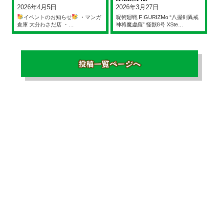
2026年4月5日
2026年3月27日
イベントのお知らせ
・マンガ
呪術廻戦 FIGURIZMα “八握剣異戒
倉庫 大分わさだ店 ・…
神将魔虚羅” 怪獣8号 XSte…
投稿一覧ページへ